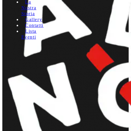
La
Nostra
Storia
Gallery
Contatti
Lista
Eventi