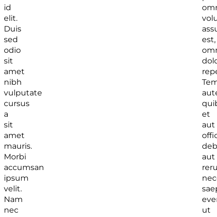
id
omn
elit.
vol
Duis
ass
sed
est,
odio
omn
sit
dol
amet
rep
nibh
Tem
vulputate
au
cursus
qui
a
et
sit
aut
amet
offic
mauris.
debi
Morbi
aut
accumsan
rer
ipsum
nec
velit.
sae
Nam
eve
nec
ut