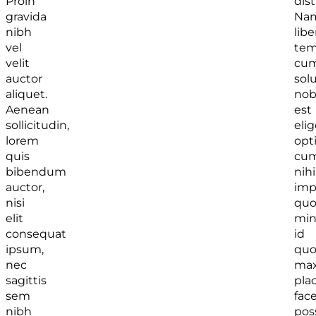
Proin
dist
gravida
Na
nibh
libe
vel
tem
velit
cu
auctor
sol
aliquet.
nob
Aenean
est
sollicitudin,
eli
lorem
opt
quis
cu
bibendum
nihi
auctor,
imp
nisi
qu
elit
min
consequat
id
ipsum,
qu
nec
ma
sagittis
pla
sem
fac
nibh
pos