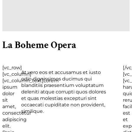
La Boheme Opera
[vc_row]
[/v
At vero eos et accusamus et iusto
[vc_column]
[vc
odio dignissimos ducimus qui
[vc_column_text]Lorem
[vc
blanditiis praesentium voluptatum
ipsum
ha
deleniti atque corrupti quos dolores
dolor
qu
et quas molestias excepturi sint
sit
rer
occaecati cupiditate non provident,
amet,
facil
similique.
consectetur
est
adipiscing
et
elit.
exp