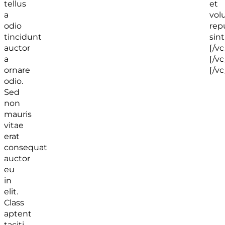
tellus
et
a
vol
odio
rep
tincidunt
sint
auctor
[/v
a
[/v
ornare
[/v
odio.
Sed
non
mauris
vitae
erat
consequat
auctor
eu
in
elit.
Class
aptent
taciti