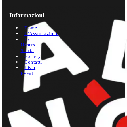
Informazioni
Home
L’Associazione
La
Nostra
Storia
Gallery
Contatti
Lista
Eventi