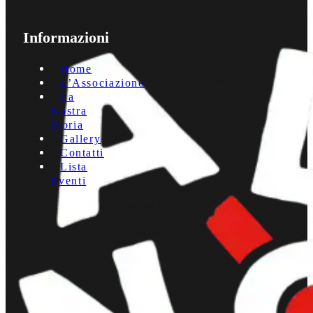
Informazioni
Home
L’Associazione
La
Nostra
Storia
Gallery
Contatti
Lista
Eventi