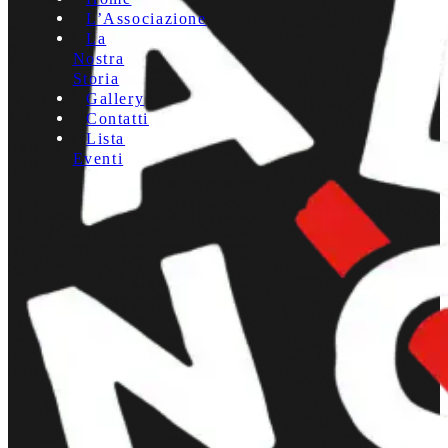
L’Associazione
La
Nostra
Storia
Gallery
Contatti
Lista
Eventi