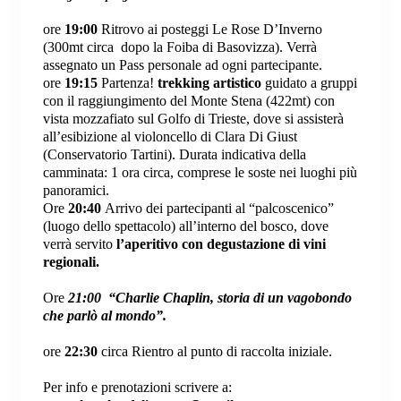
ore
19:00
Ritrovo ai posteggi Le Rose D’Inverno
(300mt circa dopo la Foiba di Basovizza). Verrà
assegnato un Pass personale ad ogni partecipante.
ore
19:15
Partenza!
trekking
artistico
guidato a gruppi
con il raggiungimento del Monte Stena (422mt)
con
vista mozzafiato sul Golfo di Trieste, dove si assisterà
all’esibizione al violoncello di Clara Di Giust
(Conservatorio Tartini). Durata indicativa della
camminata: 1 ora circa, comprese le soste nei luoghi più
panoramici.
Ore
20:40
Arrivo dei partecipanti al “palcoscenico”
(luogo dello spettacolo) all’interno del bosco, dove
verrà servito
l’aperitivo con degustazione di vini
regionali.
Ore
21:00
“Charlie Chaplin, storia di un vagobondo
che parlò al mondo”.
ore
22:30
circa Rientro al punto di raccolta iniziale.
Per info e prenotazioni scrivere a: