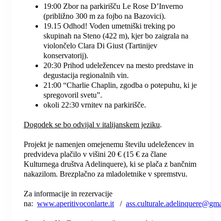
19:00 Zbor na parkirišču Le Rose D’Inverno
(približno 300 m za fojbo na Bazovici).
19.15 Odhod! Voden umetniški treking po
skupinah na Steno (422 m), kjer bo zaigrala na
violončelo Clara Di Giust (Tartinijev
konservatorij).
20:30 Prihod udeležencev na mesto predstave in
degustacija regionalnih vin.
21:00 “Charlie Chaplin, zgodba o potepuhu, ki je
spregovoril svetu”.
okoli 22:30 vrnitev na parkirišče.
Dogodek se bo odvijal v italijanskem jeziku
.
Projekt je namenjen omejenemu številu udeležencev in
predvideva plačilo v višini 20 € (15 € za člane
Kulturnega društva Adelinquere), ki se plača z bančnim
nakazilom. Brezplačno za mladoletnike v spremstvu.
Za informacije in rezervacije
na:
www.aperitivoconlarte.it
/
ass.culturale.adelinquere@gm