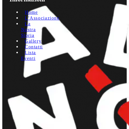
Home
L’Associazione
La
Nostra
Storia
Gallery
Contatti
Lista
Eventi