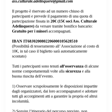
ass.culturale.adelinquere@gmail.com
Il progetto è riservato ad un numero chiuso di
partecipanti e prevede il pagamento di una quota di
partecipazione fissata in
20€ (15€
soci Ass. Culturale
Adelinquere)
da versare tramite bonifico bancario:
Gratuito per i minori
accompagnati.
IBAN IT68J0200802206000105628510
(Possibilità di tesseramento all’ Associazione al costo di
10€, in tal caso il biglietto sarà automaticamente
scontato)
Tutti i partecipanti sono tenuti
all’osservanza
di alcune
norme comportamentali volte alla
sicurezza
e alla
buona riuscita dell’evento.
1) Osservare scrupolosamente le disposizioni impartite
dagli organizzatori, dai loro accompagnatori e adottare
tutti gli accorgimenti atti a garantire la propria ed altrui
incolumità.
2) Seguire l’itinerario del percorso previsto, non