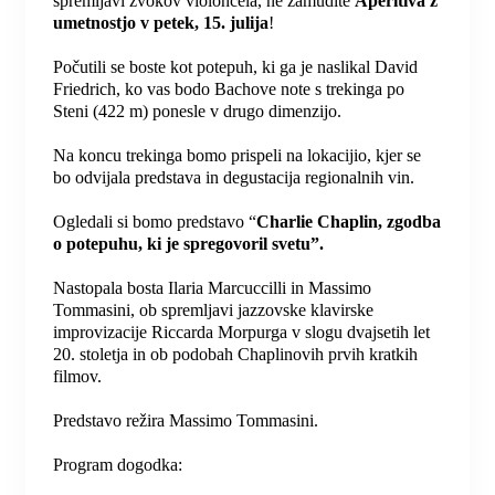
spremljavi zvokov violončela, ne zamudite
Aperitiva z
umetnostjo v petek, 15. julija
!
Počutili se boste kot potepuh, ki ga je naslikal David
Friedrich, ko vas bodo Bachove note s trekinga po
Steni (422 m) ponesle v drugo dimenzijo.
Na koncu trekinga bomo prispeli na lokacijio, kjer se
bo odvijala predstava in degustacija regionalnih vin.
Ogledali si bomo predstavo “
Charlie Chaplin, zgodba
o potepuhu, ki je spregovoril svetu”.
Nastopala bosta Ilaria Marcuccilli in Massimo
Tommasini, ob spremljavi jazzovske klavirske
improvizacije Riccarda Morpurga v slogu dvajsetih let
20. stoletja in ob podobah Chaplinovih prvih kratkih
filmov.
Predstavo režira Massimo Tommasini.
Program dogodka: