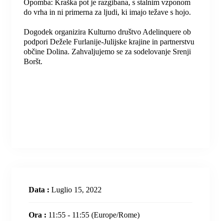
Opomba: Kraška pot je razgibana, s stalnim vzponom
do vrha in ni primerna za ljudi, ki imajo težave s hojo.
Dogodek organizira Kulturno društvo Adelinquere ob
podpori Dežele Furlanije-Julijske krajine in partnerstvu
občine Dolina. Zahvaljujemo se za sodelovanje Srenji
Boršt.
Data :
Luglio 15, 2022
Ora :
11:55 - 11:55
(Europe/Rome)