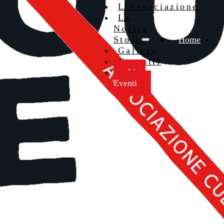
L’Associazione
La
Nostra
Storia
Home
Gallery
Contatti
Lista
Eventi