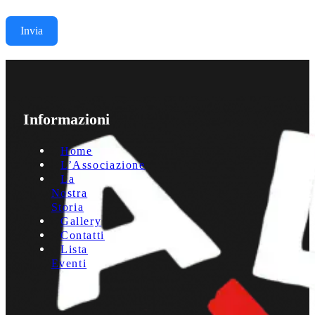
Invia
Informazioni
Home
L’Associazione
La
Nostra
Storia
Gallery
Contatti
Lista
Eventi